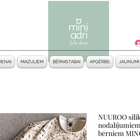
DIENAI
MAZUĻIEM
BĒRNISTABAI
APĢĒRBS
JAUNUMI
NUUROO silik
nodalījumiem
bērniem MI