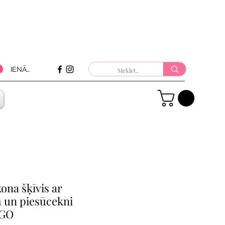
IENĀKT
ona šķīvis ar
 un piesūcekni
NGO