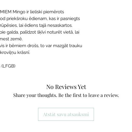
EM Mingo ir lieliski piemērots
od priekšroku ēdienam, kas ir pasniegts
rūpēsies, lai ēdiens tajā nesaskartos.
ie galda, palīdzot šķīvi noturēt vietā, lai
omest zemē.
īvis ir bērniem drošs, to var mazgāt trauku
roviļņu krāsnī.
s (LFGB)
No Reviews Yet
Share your thoughts. Be the first to leave a review.
Atstāt savu atsauksmi