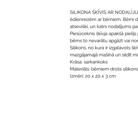
SILIKONA ŠĶĪVIS AR NODALĪJUMI
ēdienreizēm ar bērniem. Bērni d
atsevišķi, un katrs nodalījums pa
Piesūceknis šķīvja apakšā pielīp p
bērns to nevarātu apgāzt vai n
Silikons, no kura ir izgatavots šķ
mazgājamajā mašīnā un sildīt mik
Krāsa: sarkankoks
Materiāls: bērniem drošs silikon
Izmēri: 20 x 20 x 3 cm