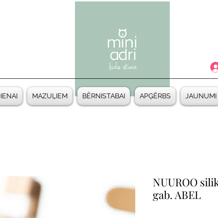
DIENAI
MAZUĻIEM
BĒRNISTABAI
APĢĒRBS
JAUNUMI
NUUROO silik
gab. ABEL