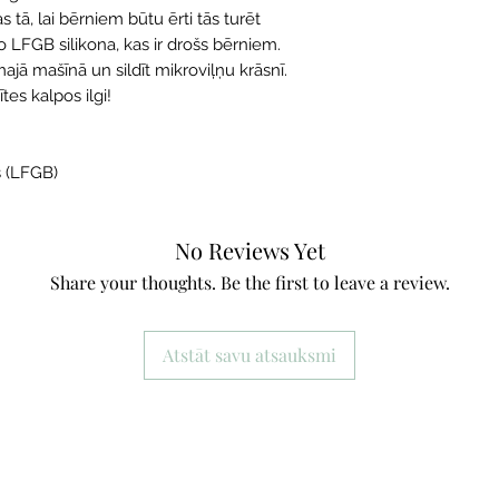
as tā, lai bērniem būtu ērti tās turēt
o LFGB silikona, kas ir drošs bērniem.
jā mašīnā un sildīt mikroviļņu krāsnī.
ītes kalpos ilgi!
s (LFGB)
No Reviews Yet
Share your thoughts. Be the first to leave a review.
Atstāt savu atsauksmi