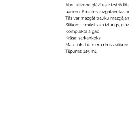
Abel silikona glāzītes ir izstrādāt
pašiem. Krūzītes ir izgatavotas n
Tās var mazgāt trauku mazgājama
Silikons ir mīksts un izturīgs, glāz
Komplektā 2 gab.
Krāsa: sarkankoks
Materiāls: bērniem drošs silikon
Tilpums: 145 ml.