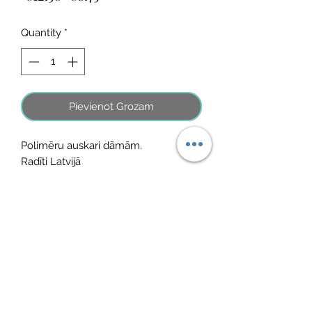
Price
Price
Quantity
*
Pievienot Grozam
Polimēru auskari dāmām.
Radīti Latvijā
No Reviews Yet
Share your thoughts. Be the first to leave
a review.
Atstāt savu atsauksmi