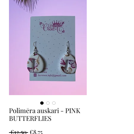
Polimēra auskari - PINK
BUTTERFLIES
Regular
Sale
 €12.50 
€8.75