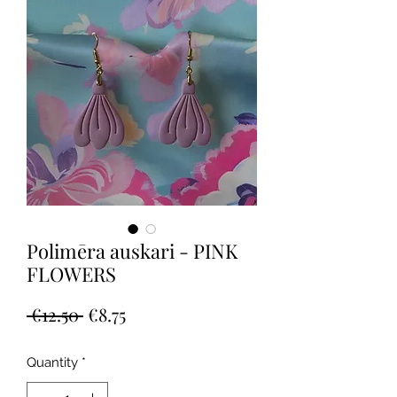
Polimēra auskari - PINK
FLOWERS
Regular
Sale
 €12.50 
€8.75
Price
Price
Quantity
*