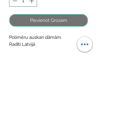
Pievienot Grozam
Polimēru auskari dāmām.
Radīti Latvijā
No Reviews Yet
Share your thoughts. Be the first to leave
a review.
Atstāt savu atsauksmi
©2026 by MINI ADRI