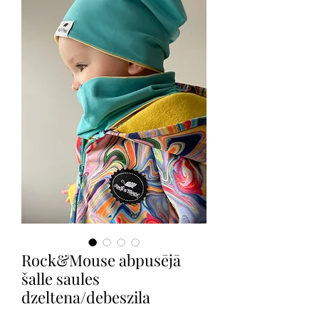
Rock&Mouse abpusējā
šalle saules
dzeltena/debeszila