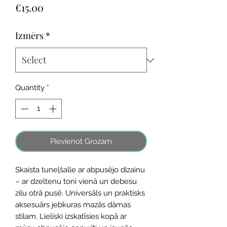
Price
€15.00
Izmērs
*
Quantity
*
Pievienot Grozam
Skaista tuneļšalle ar abpusējo dizainu
– ar dzeltenu toni vienā un debesu
zilu otrā pusē. Universāls un praktisks
aksesuārs jebkuras mazās dāmas
stilam. Lieliski izskatīsies kopā ar