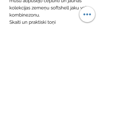
mūsu abpusējo cepurīti un jaunās
kolekcijas zemeņu softshell jaku vai
kombinezonu.
Skaiti un praktiski toņi
Divi dizaini vienā
Elastīgs audums
Ilgtspējīga izvēle
Digitāli apdrukāts Oeko-Tex sertificēts
audums – 95% kokvilna, 5% elastāns.
No Reviews Yet
Share your thoughts. Be the first to leave
a review.
Atstāt savu atsauksmi