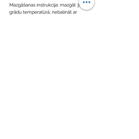
Mazgāšanas instrukcija: mazgāt 30
grādu temperatūrā, nebalināt ar
hloru, gludināt zemā temperatūrā, tīrīt
ķīmiski izņemot trihloretilēnu,
neizmantot veļas žāvētāju, mazgāt
bez veļas mīkstinātāja.
No Reviews Yet
Share your thoughts. Be the first to leave
a review.
Atstāt savu atsauksmi
©2026 by MINI ADRI