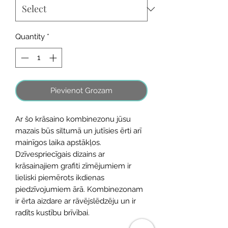
Quantity
*
Pievienot Grozam
Ar šo krāsaino kombinezonu jūsu
mazais būs siltumā un jutīsies ērti arī
mainīgos laika apstākļos.
Dzīvespriecīgais dizains ar
krāsainajiem grafiti zīmējumiem ir
lieliski piemērots ikdienas
piedzīvojumiem ārā. Kombinezonam
ir ērta aizdare ar rāvējslēdzēju un ir
radīts kustību brīvībai.