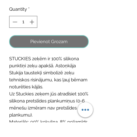
Quantity
*
Pievienot Grozam
STUCKIES zeķēm ir 100% silikona
punktiņi zeķu apakšā. Astoņkāja
Stukija taustekļi simbolizē zeķu
tehniskos risinājumu, kas ļauj bērnam
noturēties kājās.
Uz Stuckies zeķem jūs atradīsiet 100%
silikona pretslīdes plankumiņus (0-6
mēnešu izmēram nav pretslīdes
plankumu).
Materiāls: 90% kokvilna, 8% poliamīds,
2% elastāns, 100% tīrs silikons
Zviedru dizains.