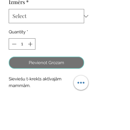
Izmērs
*
Quantity
*
Pievienot Grozam
Sieviešu t-krekls aktīvajām
mammām.
Sastāvs: 95% kokvilna, 5% elastāns
No Reviews Yet
Share your thoughts. Be the first to leave