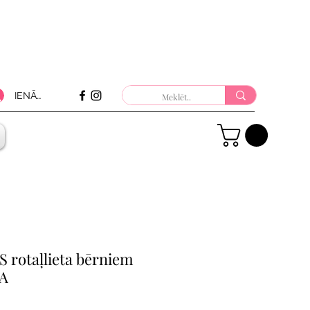
IENĀKT
 rotaļlieta bērniem
A