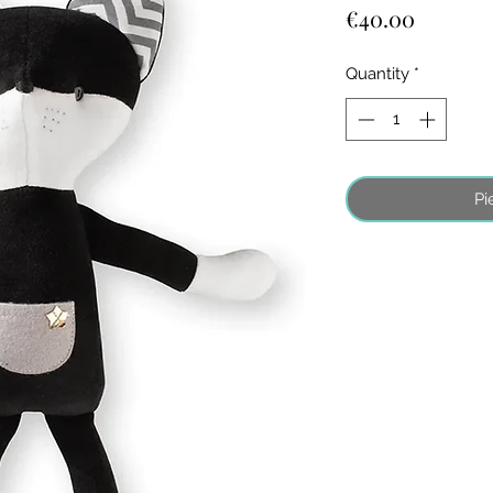
Price
€40.00
Quantity
*
Pi