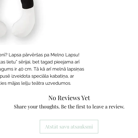
stenī? Lapsa pārvēršas pa Melno Lapsu!
as lietu” sērijai, bet tagad pieejama arī
gums ir 40 cm. Tā kā arī melnā lapsiņas
urpusē izveidota speciāla kabatiņa, ar
līties mājas leļļu teātra uzvedumos.
No Reviews Yet
Share your thoughts. Be the first to leave a review.
Atstāt savu atsauksmi