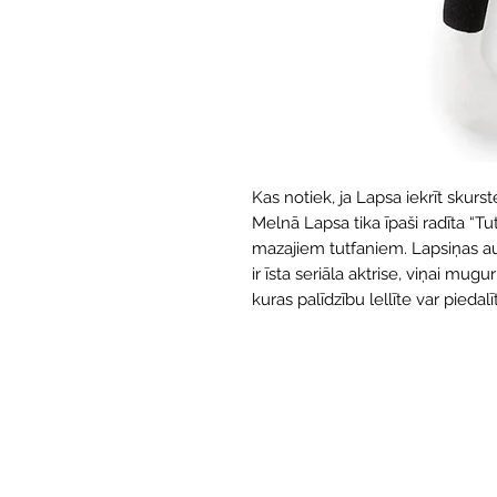
Kas notiek, ja Lapsa iekrīt skur
Melnā Lapsa tika īpaši radīta “Tut
mazajiem tutfaniem. Lapsiņas au
ir īsta seriāla aktrise, viņai mug
kuras palīdzību lellīte var pieda