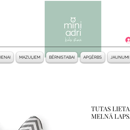
DIENAI
MAZUĻIEM
BĒRNISTABAI
APĢĒRBS
JAUNUMI
TUTAS LIETAS
MELNĀ LAPS