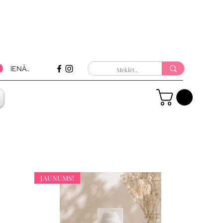
IENĀKT
JAUNUMS!