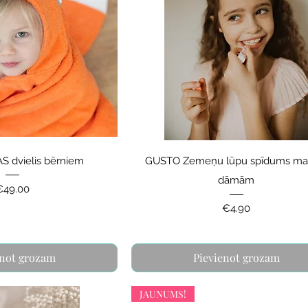
S dvielis bērniem
GUSTO Zemeņu lūpu spīdums m
dāmām
rice
€49.00
Price
€4.90
enot grozam
Pievienot grozam
JAUNUMS!