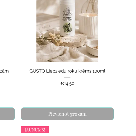
azām
GUSTO Liepziedu roku krēms 100ml
Price
€14.50
Pievienot grozam
JAUNUMS!