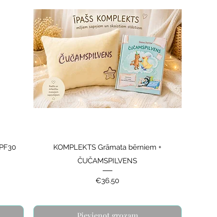
SPF30
KOMPLEKTS Grāmata bērniem +
ČUČAMSPILVENS
Price
€36.50
Pievienot grozam