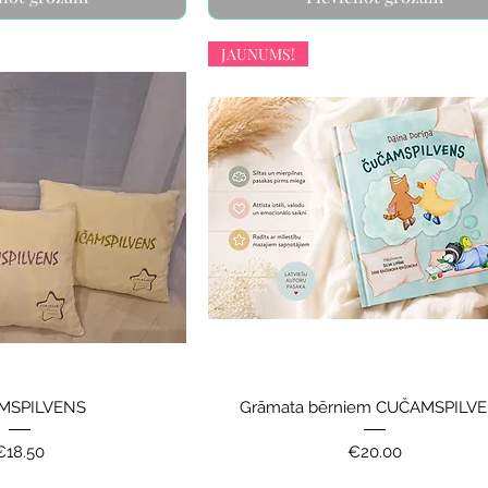
JAUNUMS!
MSPILVENS
Grāmata bērniem CUČAMSPILV
Price
Price
€18.50
€20.00