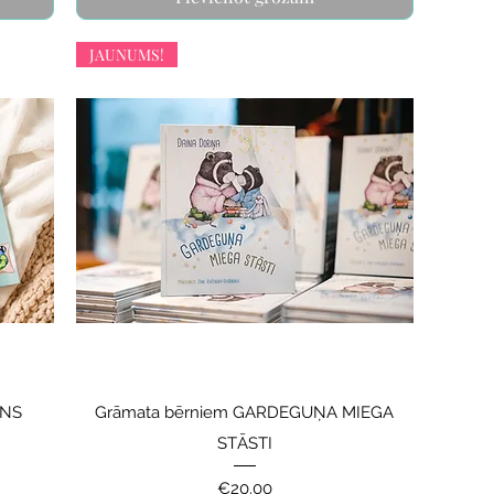
JAUNUMS!
ENS
Grāmata bērniem GARDEGUŅA MIEGA
STĀSTI
Price
€20.00